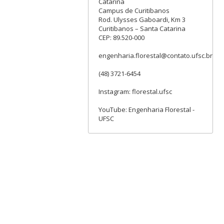
Catarina
Campus de Curitibanos
Rod. Ulysses Gaboardi, Km 3
Curitibanos – Santa Catarina
CEP: 89.520-000
engenharia.florestal@contato.ufsc.br
(48) 3721-6454
Instagram: florestal.ufsc
YouTube: Engenharia Florestal -
UFSC