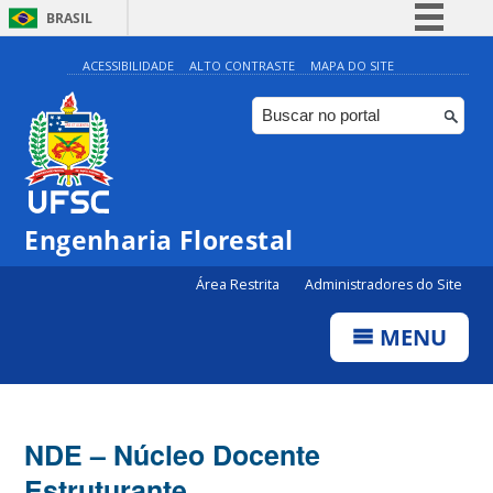
BRASIL
Simplifique!
ACESSIBILIDADE
ALTO CONTRASTE
MAPA DO SITE
Comunica BR
Participe
Acesso à informação
Legislação
Engenharia Florestal
Canais
Área Restrita
Administradores do Site
MENU
NDE – Núcleo Docente
Estruturante